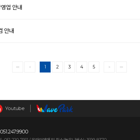
장영업 안내
검 안내
1
2
3
4
5
<<
<
>
>>
Youtube
051.247.9900
051-220-7911 /
온라인예매 및 취소(놀유니버스) : 1599-8370