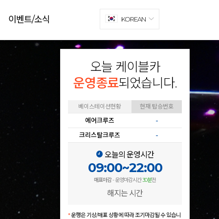
이벤트/소식
KOREAN
오늘 케이블카
운영종료
되었습니다.
베이스테이션현황
현재 탑승번호
에어크루즈
-
크리스탈크루즈
-
오늘의 운영시간
09:00~22:00
매표마감
- 운영마감시간
30분
전
해지는 시간
*
운행은 기상/매표 상황에 따라 조기마감될 수 있습니