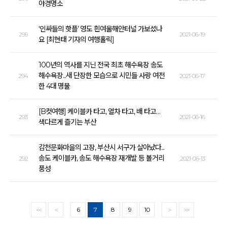
야경명소
‘인싸들의 핫플’ 영도 흰여울해안터널 가보셨나
295
2021-06-19
요 [최현태 기자의 여행홀릭]
100년의 역사를 지닌 전국 최초 해수욕장 송도
해수욕장...새 단장한 모습으로 시민들 사랑 여전
294
2021-06-17
한 4대 명물
[B컷여행] 케이블카 타고, 열차 타고, 배 타고…
293
2021-06-16
색다르게 즐기는 부산
감천문화마을의 고장, 부산시 서구가 살아났다...
송도 케이블카, 송도 해수욕장 재개발 등 볼거리
292
2021-06-13
풍성
6
7
8
9
10
<<
<
>
>>