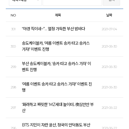
NO
제목
날짜
“야경 직이네~”… 열정 가득한 부산 밤바다
301
2021-07-04
송도케이블카, ‘여름 이벤트 송카 타고 송카스
300
2021-06-30
가자!’ 이벤트 진행
부산 송도케이블카, ‘송카 타고 송카스 가자’ 이
299
2021-06-30
벤트 진행
‘여름 이벤트 송카 타고 송카스 가자!’ 이벤트 진
298
2021-06-30
행
‘화려하고 짜릿한’ MZ세대 놀이터...夜심만만 부
297
2021-06-22
산
BTS 지민이 자란 윤산, 정국의 만덕동도 부산
296
2021-06-22