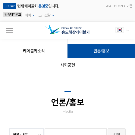
현재 케이블카
운영중
입니다.
TODAY
2026-08-08 21:36 기준
탑승대기번호
-
-
에어
크리스탈
공지사항
이벤트
케이블카소식
언론/홍보
사회공헌
언론/홍보
Media