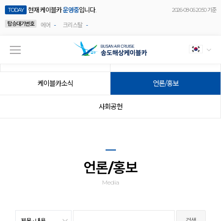
현재 케이블카
운영중
입니다.
TODAY
2026-08-06 20:50 기준
탑승대기번호
-
-
에어
크리스탈
공지사항
이벤트
케이블카소식
언론/홍보
사회공헌
언론/홍보
Media