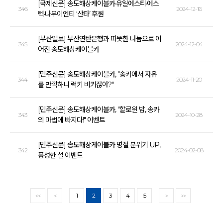
[국제신문] 송도해상케이블카·유일에스티·에스
346
2024-12-16
텍·나우이엔티 ‘산타’ 후원
[부산일보] 부산연탄은행과 따뜻한 나눔으로 이
345
2024-12-04
어진 송도해상케이블카
[민주신문] 송도해상케이블카, "송카에서 자유
344
2024-11-20
를 만끽하니 럭키 비키잖아?"
[민주신문] 송도해상케이블카, "할로윈 밤, 송카
343
2024-10-28
의 마법에 빠지다!" 이벤트
[민주신문] 송도해상케이블카 명절 분위기 UP,
342
2024-02-08
풍성한 설 이벤트
1
2
3
4
5
<<
<
>
>>