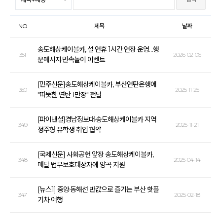
NO
제목
날짜
송도해상케이블카, 설 연휴 1시간 연장 운영…행
351
2026-02-06
운메시지·민속놀이 이벤트
[민주신문]송도해상케이블카, 부산연탄은행에
350
2025-11-25
"따뜻한 연탄 1만장" 전달
[파이낸셜]경남정보대·송도해상케이블카 지역
349
2025-11-21
정주형 유학생 취업 협약
[국제신문] 사회공헌 앞장 송도해상케이블카,
348
2025-04-14
매달 법무보호대상자에 양곡 지원
[뉴스1] 중앙·동해선 반값으로 즐기는 부산 핫플
347
2025-02-18
기차 여행