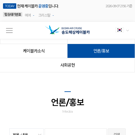
현재 케이블카
운영중
입니다.
TODAY
2026-08-07 21:56 기준
탑승대기번호
-
-
에어
크리스탈
공지사항
이벤트
케이블카소식
언론/홍보
사회공헌
언론/홍보
Media