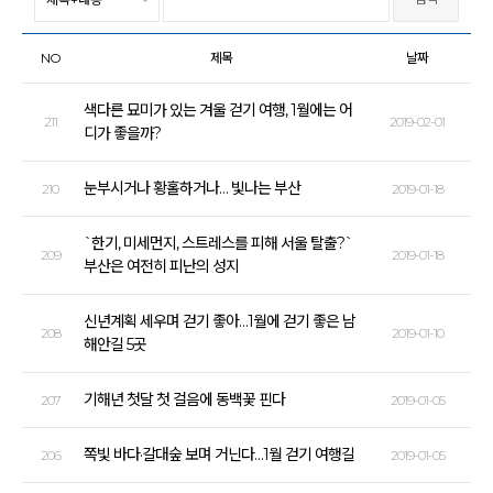
NO
제목
날짜
색다른 묘미가 있는 겨울 걷기 여행, 1월에는 어
211
2019-02-01
디가 좋을까?
눈부시거나 황홀하거나… 빛나는 부산
210
2019-01-18
`한기, 미세먼지, 스트레스를 피해 서울 탈출?`
209
2019-01-18
부산은 여전히 피난의 성지
신년계획 세우며 걷기 좋아…1월에 걷기 좋은 남
208
2019-01-10
해안길 5곳
기해년 첫달 첫 걸음에 동백꽃 핀다
207
2019-01-05
쪽빛 바다·갈대숲 보며 거닌다…1월 걷기 여행길
206
2019-01-05