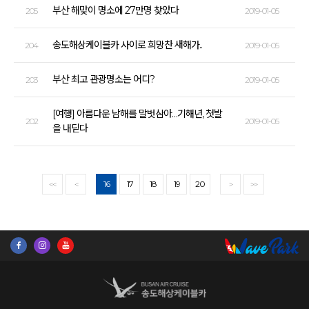
부산 해맞이 명소에 27만명 찾았다
205
2019-01-05
송도해상케이블카 사이로 희망찬 새해가..
204
2019-01-05
부산 최고 관광명소는 어디?
203
2019-01-05
[여행] 아름다운 남해를 말벗삼아…기해년, 첫발
202
2019-01-05
을 내딛다
16
17
18
19
20
<<
<
>
>>