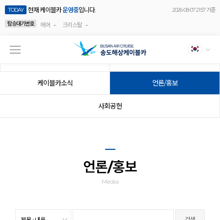
현재 케이블카
운영중
입니다.
TODAY
2026-08-07 21:57 기준
탑승대기번호
-
-
에어
크리스탈
공지사항
이벤트
케이블카소식
언론/홍보
사회공헌
언론/홍보
Media