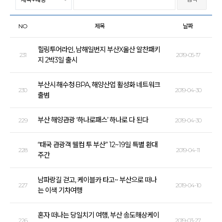
NO
제목
날짜
힐링투어라인, 남해일번지 부산X울산 알찬패키
231
2019-05-17
지 2박3일 출시
부산시·해수청·BPA, 해양산업 활성화 네트워크
230
2019-04-30
출범
부산 해양관광 ‘하나로패스’ 하나로 다 된다
229
2019-04-30
“태국 관광객 웰컴 투 부산” 12~19일 특별 환대
228
2019-04-11
주간
남파랑길 걷고, 케이블카 타고~ 부산으로 떠나
227
2019-04-10
는 이색 기차여행
혼자 떠나는 당일치기 여행, 부산 송도해상케이
226
2019-03-27