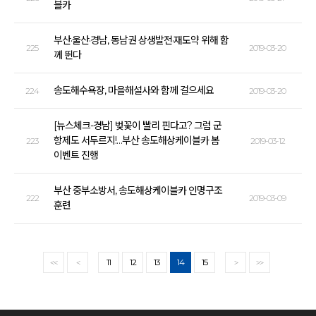
블카
부산·울산·경남, 동남권 상생발전·재도약 위해 함
225
2019-03-20
께 뛴다
송도해수욕장, 마을해설사와 함께 걸으세요
224
2019-03-20
[뉴스체크-경남] 벚꽃이 빨리 핀다고? 그럼 군
항제도 서두르지!…부산 송도해상케이블카 봄
223
2019-03-12
이벤트 진행
부산 중부소방서, 송도해상케이블카 인명구조
222
2019-03-09
훈련
11
12
13
14
15
<<
<
>
>>