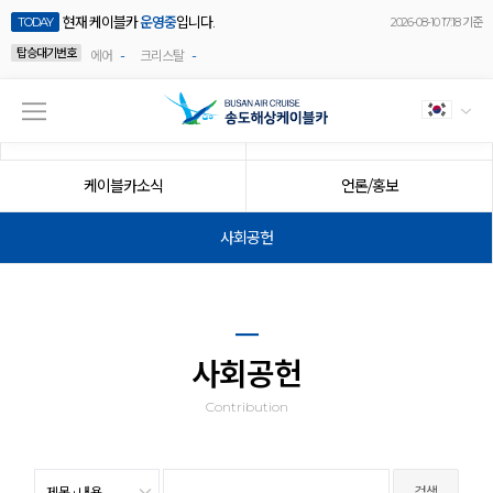
현재 케이블카
운영중
입니다.
TODAY
2026-08-10 17:18 기준
탑승대기번호
-
-
에어
크리스탈
공지사항
이벤트
케이블카소식
언론/홍보
사회공헌
사회공헌
Contribution