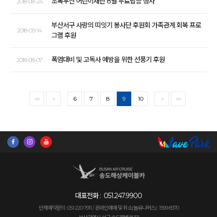
초록우산 어린이재단 8월 무료탑승 행사
2018-08-24
부산서구 사랑의 띠잇기 봉사단 후원회 가족관계 회복 프로
2018-09-14
그램 후원
폭염대비 및 고독사 예방을 위한 선풍기 후원
2018-08-07
6
7
8
9
10
<<
<
>
>>
대표전화 :
051.247.9900
단체예약문의 : 051-220-7911 /
온라인예매 및 취소(놀유니버스) : 1599-8370