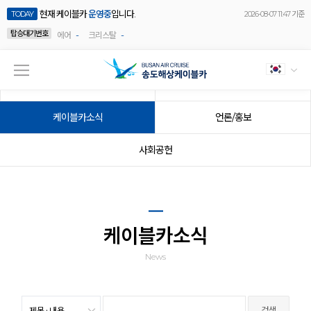
현재 케이블카
운영중
입니다.
TODAY
2026-08-07 11:47 기준
탑승대기번호
-
-
에어
크리스탈
공지사항
이벤트
케이블카소식
언론/홍보
사회공헌
케이블카소식
News