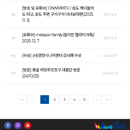
[방송 및 유튜브] ONN닥터TV / 송도 케이블카
도 타고, 송도 주변 구석구석 다녀보자!편(2025.
182
2025-12-11
11. 3)
[유튜브] melason family(필리핀 멜라이가족)/
181
2025-12-11
2025. 12. 7
[수상] (사)경헌시니어센터 감사패 수상
180
2025-01-17
[방문] 몽골 바양주르흐구 대표단 방문
179
2024-10-25
(24/10/25)
1
2
3
4
5
<<
<
>
>>