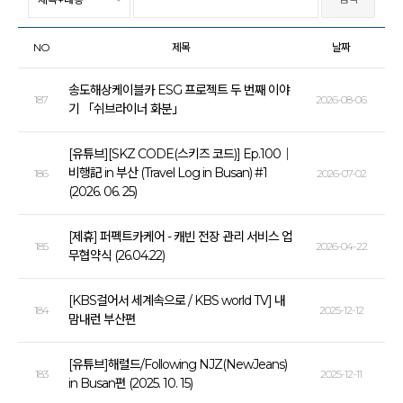
NO
제목
날짜
송도해상케이블카 ESG 프로젝트 두 번째 이야
187
2026-08-06
기 「쉬브라이너 화분」
[유튜브][SKZ CODE(스키즈 코드)] Ep.100｜
비행記 in 부산 (Travel Log in Busan) #1
186
2026-07-02
(2026. 06. 25)
[제휴] 퍼펙트카케어 - 캐빈 전장 관리 서비스 업
185
2026-04-22
무협약식 (26.04.22)
[KBS걸어서 세계속으로 / KBS world TV] 내
184
2025-12-12
맘내런 부산편
[유튜브]해럴드/Following NJZ(NewJeans)
183
2025-12-11
in Busan편 (2025. 10. 15)