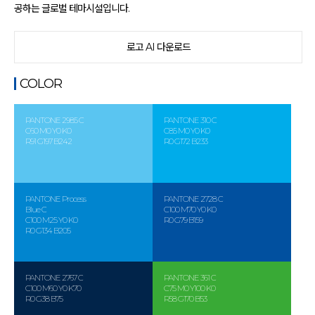
공하는 글로벌 테마시설입니다.
로고 AI 다운로드
COLOR
PANTONE 2985 C
PANTONE 310 C
C60 M0 Y0 K0
C85 M0 Y0 K0
R91 G197 B242
R0 G172 B233
PANTONE Process
PANTONE 2728 C
Blue C
C100 M70 Y0 K0
C100 M25 Y0 K0
R0 G79 B159
R0 G134 B205
PANTONE 2767 C
PANTONE 361 C
C100 M60 Y0 K70
C75 M0 Y100 K0
R0 G38 B75
R58 G170 B53