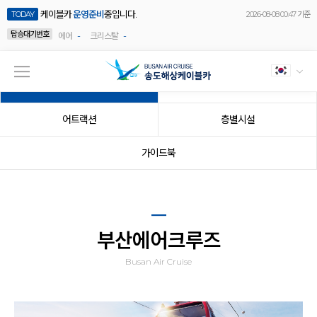
케이블카
운영준비
중입니다.
TODAY
2026-08-08 00:47 기준
탑승대기번호
-
-
에어
크리스탈
부산에어크루즈
추천코스
어트랙션
층별시설
가이드북
부산에어크루즈
Busan Air Cruise