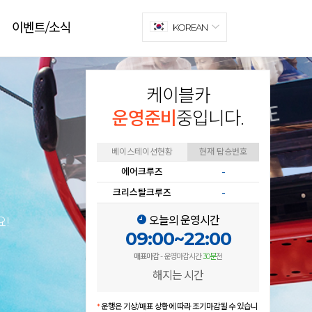
이벤트/소식
KOREAN
케이블카
운영준비
중입니다.
베이스테이션현황
현재 탑승번호
에어크루즈
-
크리스탈크루즈
-
오늘의 운영시간
!
09:00~22:00
매표마감
- 운영마감시간
30분
전
해지는 시간
*
운행은 기상/매표 상황에 따라 조기마감될 수 있습니