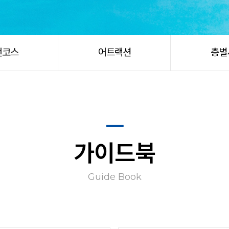
천코스
어트랙션
층별
가이드북
Guide Book