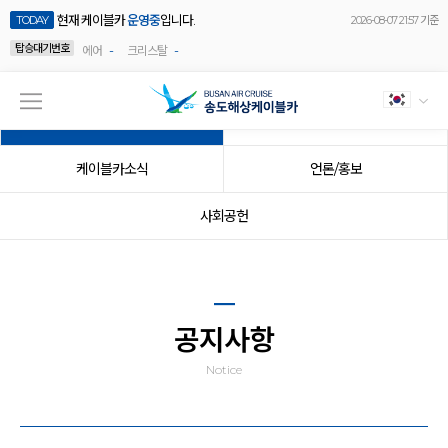
현재 케이블카
운영중
입니다.
TODAY
2026-08-07 21:57 기준
탑승대기번호
-
-
에어
크리스탈
공지사항
이벤트
케이블카소식
언론/홍보
사회공헌
공지사항
Notice