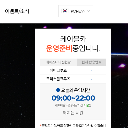
이벤트/소식
KOREAN
케이블카
운영준비
중입니다.
베이스테이션현황
현재 탑승번호
에어크루즈
-
크리스탈크루즈
-
오늘의 운영시간
09:00~22:00
매표마감
- 운영마감시간
30분
전
해지는 시간
*
운행은 기상/매표 상황에 따라 조기마감될 수 있습니