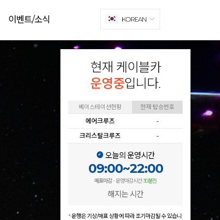
이벤트/소식
KOREAN
현재 케이블카
운영중
입니다.
베이스테이션현황
현재 탑승번호
에어크루즈
-
크리스탈크루즈
-
오늘의 운영시간
09:00~22:00
매표마감
- 운영마감시간
30분
전
해지는 시간
*
운행은 기상/매표 상황에 따라 조기마감될 수 있습니