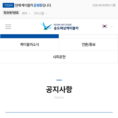
현재 케이블카
운영중
입니다.
TODAY
2026-08-08 18:53 기준
탑승대기번호
-
-
에어
크리스탈
공지사항
이벤트
케이블카소식
언론/홍보
사회공헌
공지사항
Notice