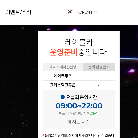
이벤트/소식
KOREAN
케이블카
운영준비
중입니다.
베이스테이션현황
현재 탑승번호
에어크루즈
-
크리스탈크루즈
-
오늘의 운영시간
09:00~22:00
매표마감
- 운영마감시간
30분
전
해지는 시간
*
운행은 기상/매표 상황에 따라 조기마감될 수 있습니