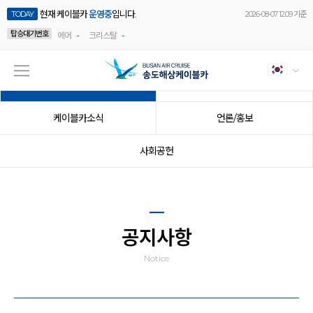
현재 케이블카
운영중
입니다.
TODAY
2026-08-07 12:09 기준
탑승대기번호
-
-
에어
크리스탈
공지사항
이벤트
케이블카소식
언론/홍보
사회공헌
공지사항
Notice