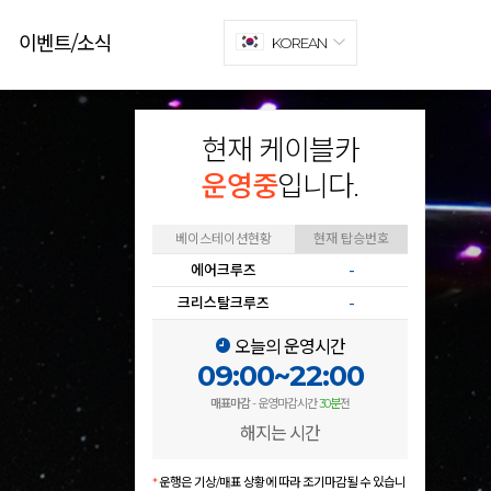
이벤트/소식
KOREAN
현재 케이블카
운영중
입니다.
베이스테이션현황
현재 탑승번호
에어크루즈
-
크리스탈크루즈
-
오늘의 운영시간
09:00~22:00
매표마감
- 운영마감시간
30분
전
해지는 시간
*
운행은 기상/매표 상황에 따라 조기마감될 수 있습니