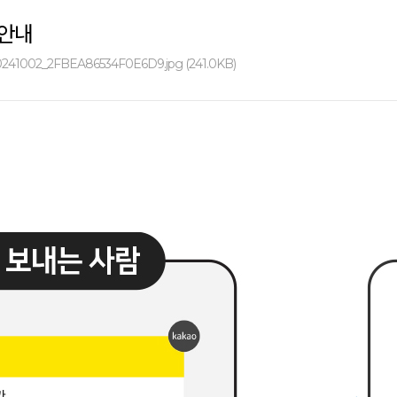
 안내
0241002_2FBEA86534F0E6D9.jpg (241.0KB)