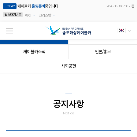
케이블카
운영준비
중입니다.
TODAY
2026-08-09 07:58 기준
탑승대기번호
-
-
에어
크리스탈
공지사항
이벤트
케이블카소식
언론/홍보
사회공헌
공지사항
Notice