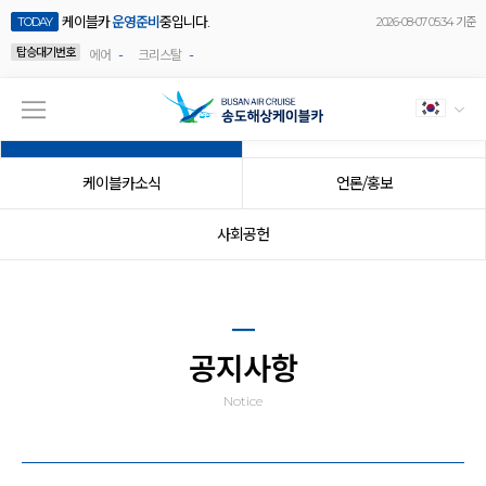
케이블카
운영준비
중입니다.
TODAY
2026-08-07 05:34 기준
탑승대기번호
-
-
에어
크리스탈
공지사항
이벤트
케이블카소식
언론/홍보
사회공헌
공지사항
Notice