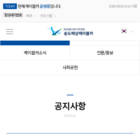
현재 케이블카
운영중
입니다.
TODAY
2026-08-06 21:40 기준
탑승대기번호
-
-
에어
크리스탈
공지사항
이벤트
케이블카소식
언론/홍보
사회공헌
공지사항
Notice