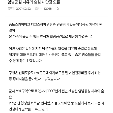
암남공원 치유의 숲길 새단장 오픈
2021-02-22
32058
등록일
조회수
송도스카이파크 파크스퀘어 광장과 연결되어 있는 암남공원 치유의 숲
길이
온 가족이 즐길 수 있는 휴식과 힐링공간으로 재탄생 하였습니다.
이번 사업은 일상에 지친 방문객들의 발길을 치유의 숲길로 유도해
제2전망대와 두도전망대등 암남공원이 품고 있는 숨은 명소들을 즐길
수 있게 하기 위함입니다.
구청은 산책로(2.5km) 곳곳에 야자매트를 깔고 안전장비를 추가 하는
등 정비사업을 끝마쳤다고 밝혔습니다.
군사 보호구역으로 묶였다가 1997년에 전면 개방된 암남공원 치유의 숲
은
1억년 전 형성된 퇴적암, 원시림, 식물 370여종 등 도심에서 보기 드문 자
연생태가 군락을 이루고 있어