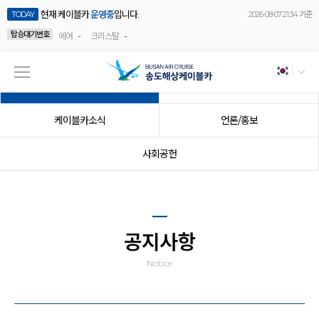
현재 케이블카
운영중
입니다.
TODAY
2026-08-07 21:34 기준
탑승대기번호
-
-
에어
크리스탈
공지사항
이벤트
케이블카소식
언론/홍보
사회공헌
공지사항
Notice