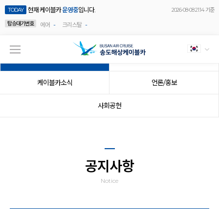
현재 케이블카
운영중
입니다.
TODAY
2026-08-08 21:14 기준
탑승대기번호
-
-
에어
크리스탈
공지사항
이벤트
케이블카소식
언론/홍보
사회공헌
공지사항
Notice