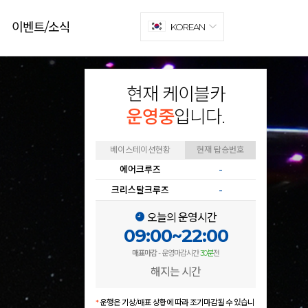
이벤트/소식
KOREAN
현재 케이블카
운영중
입니다.
베이스테이션현황
현재 탑승번호
에어크루즈
-
크리스탈크루즈
-
오늘의 운영시간
09:00~22:00
매표마감
- 운영마감시간
30분
전
해지는 시간
*
운행은 기상/매표 상황에 따라 조기마감될 수 있습니