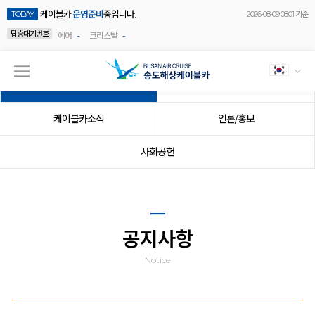
케이블카
운영준비
중입니다.
TODAY
2026-08-09 08:01 기준
탑승대기번호
-
-
에어
크리스탈
공지사항
이벤트
케이블카소식
언론/홍보
사회공헌
공지사항
Notice