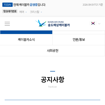
현재 케이블카
운영중
입니다.
TODAY
2026-08-09 17:21 기준
탑승대기번호
-
-
에어
크리스탈
공지사항
이벤트
케이블카소식
언론/홍보
사회공헌
공지사항
Notice