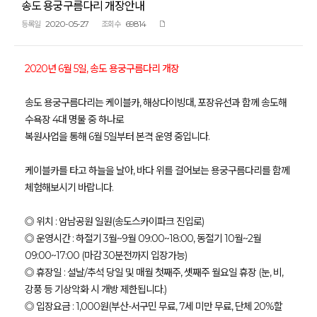
송도 용궁구름다리 개장안내
2020-05-27
69814
등록일
조회수
2020년 6월 5일, 송도 용궁구름다리 개장
송도 용궁구름다리는 케이블카, 해상다이빙대, 포장유선과 함께 송도해
수욕장 4대 명물 중 하나로
복원사업을 통해 6월 5일부터 본격 운영 중입니다.
케이블카를 타고 하늘을 날아, 바다 위를 걸어보는 용궁구름다리를 함께
체험해보시기 바랍니다.
◎ 위치 : 암남공원 일원(송도스카이파크 진입로)
◎ 운영시간 : 하절기 3월~9월 09:00~18:00, 동절기 10월~2월
09:00~17:00 (마감 30분전까지 입장가능)
◎ 휴장일 : 설날/추석 당일 및 매월 첫째주, 셋째주 월요일 휴장 (눈, 비,
강풍 등 기상악화 시 개방 제한됩니다.)
◎ 입장요금 : 1,000원(부산-서구민 무료, 7세 미만 무료, 단체 20%할