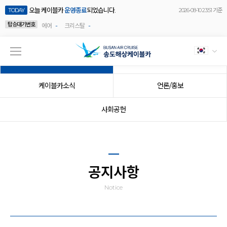
오늘 케이블카
운영종료
되었습니다.
TODAY
2026-08-10 23:51 기준
탑승대기번호
-
-
에어
크리스탈
공지사항
이벤트
케이블카소식
언론/홍보
사회공헌
공지사항
Notice