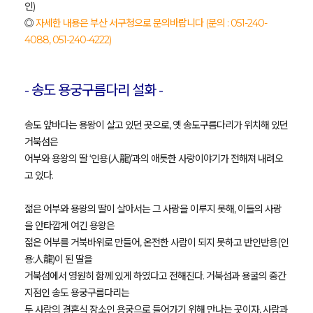
인)
◎
자세한 내용은 부산 서구청으로 문의바랍니다 (문의 : 051-240-
4088, 051-240-4222)
- 송도 용궁구름다리 설화 -
송도 앞바다는 용왕이 살고 있던 곳으로, 옛 송도구름다리가 위치해 있던
거북섬은
어부와 용왕의 딸 ‘인용(人龍)’과의 애틋한 사랑이야기가 전해져 내려오
고 있다.
젊은 어부와 용왕의 딸이 살아서는 그 사랑을 이루지 못해, 이들의 사랑
을 안타깝게 여긴 용왕은
젊은 어부를 거북바위로 만들어, 온전한 사람이 되지 못하고 반인반용(인
용:人龍)이 된 딸을
거북섬에서 영원히 함께 있게 하였다고 전해진다. 거북섬과 용굴의 중간
지점인 송도 용궁구름다리는
두 사람의 결혼식 장소인 용궁으로 들어가기 위해 만나는 곳이자, 사람과