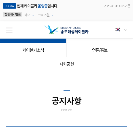
현재 케이블카
운영중
입니다.
TODAY
2026-08-08 16:33 기준
탑승대기번호
-
-
에어
크리스탈
공지사항
이벤트
케이블카소식
언론/홍보
사회공헌
공지사항
Notice