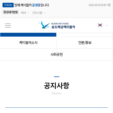
현재 케이블카
운영중
입니다.
TODAY
2026-08-08 16:38 기준
탑승대기번호
-
-
에어
크리스탈
공지사항
이벤트
케이블카소식
언론/홍보
사회공헌
공지사항
Notice