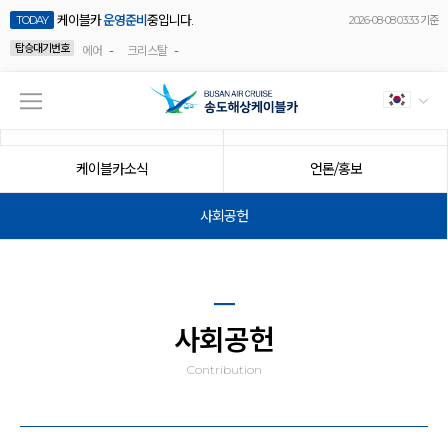
케이블카
운영준비
중입니다.
TODAY
2026-08-08 03:33 기준
탑승대기번호
-
-
에어
크리스탈
공지사항
이벤트
케이블카소식
언론/홍보
사회공헌
사회공헌
Contribution