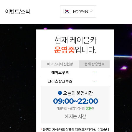
이벤트/소식
KOREAN
현재 케이블카
운영중
입니다.
베이스테이션현황
현재 탑승번호
에어크루즈
-
크리스탈크루즈
-
오늘의 운영시간
09:00~22:00
매표마감
- 운영마감시간
30분
전
해지는 시간
*
운행은 기상/매표 상황에 따라 조기마감될 수 있습니