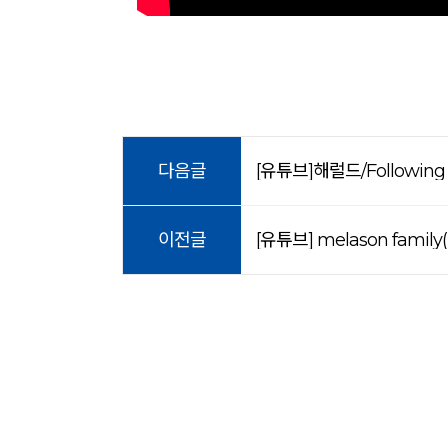
다음글
[유튜브]해럴드/Following NJ
이전글
[유튜브] melason family