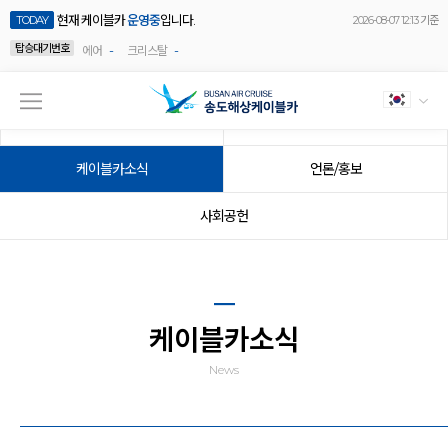
현재 케이블카
운영중
입니다.
TODAY
2026-08-07 12:13 기준
탑승대기번호
-
-
에어
크리스탈
공지사항
이벤트
케이블카소식
언론/홍보
사회공헌
케이블카소식
News