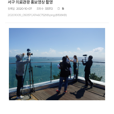
서구 의료관광 홍보영상 촬영
2020-10-07
33372
등록일
조회수
20201009_05057CA746C7529B.png (815.8KB)