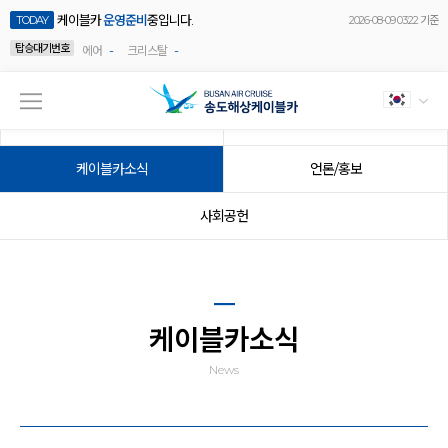
케이블카
운영준비
중입니다.
TODAY
2026-08-09 03:22 기준
탑승대기번호
-
-
에어
크리스탈
공지사항
이벤트
케이블카소식
언론/홍보
사회공헌
케이블카소식
News