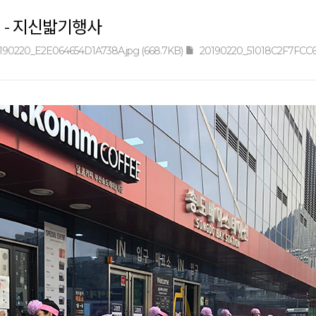
 - 지신밟기행사
190220_E2E064654D1A738A.jpg (668.7KB)
20190220_51018C2F7FCC627