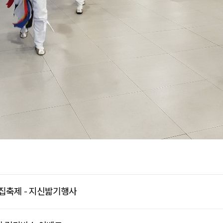
달집축제 - 지신밟기행사