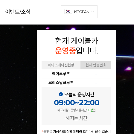
이벤트/소식
KOREAN
현재 케이블카
운영중
입니다.
베이스테이션현황
현재 탑승번호
에어크루즈
-
크리스탈크루즈
-
오늘의 운영시간
09:00~22:00
매표마감
- 운영마감시간
30분
전
해지는 시간
*
운행은 기상/매표 상황에 따라 조기마감될 수 있습니