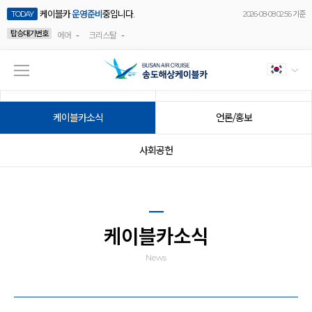
케이블카
운영준비
중입니다.
TODAY
2026-08-08 02:56 기준
탑승대기번호
-
-
에어
크리스탈
공지사항
이벤트
케이블카소식
언론/홍보
사회공헌
케이블카소식
News