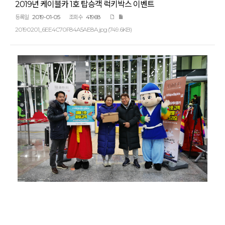
2019년 케이블카 1호 탑승객 럭키박스 이벤트
2019-01-05
41968
등록일
조회수
20190201_6EE4C70F84A5AE8A.jpg (749.6KB)