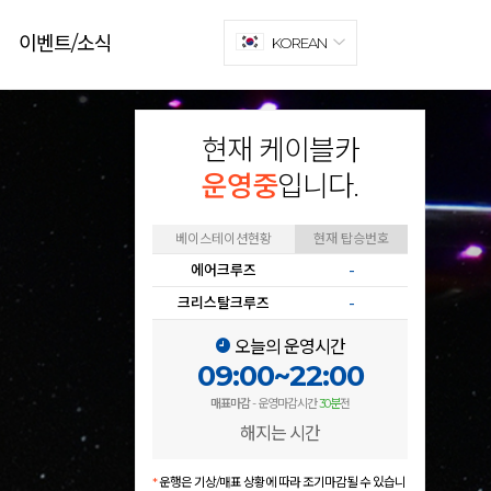
이벤트/소식
KOREAN
현재 케이블카
운영중
입니다.
베이스테이션현황
현재 탑승번호
에어크루즈
-
크리스탈크루즈
-
오늘의 운영시간
09:00~22:00
매표마감
- 운영마감시간
30분
전
해지는 시간
*
운행은 기상/매표 상황에 따라 조기마감될 수 있습니