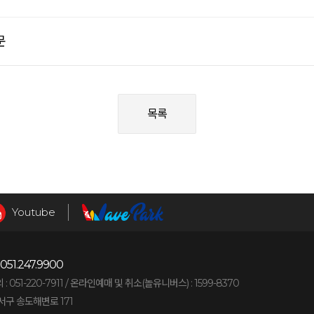
문
목록
Youtube
051.247.9900
051-220-7911 /
온라인예매 및 취소(놀유니버스) : 1599-8370
구 송도해변로 171