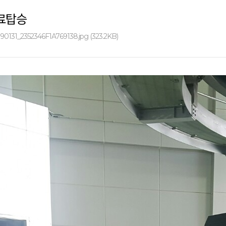
무료탑승
90131_2352346F1A769138.jpg (323.2KB)