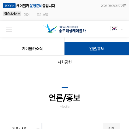
케이블카
운영준비
중입니다.
TODAY
2026-08-08 01:27 기준
탑승대기번호
-
-
에어
크리스탈
공지사항
이벤트
케이블카소식
언론/홍보
사회공헌
언론/홍보
Media