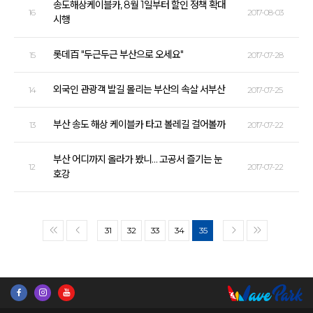
송도해상케이블카, 8월 1일부터 할인 정책 확대
16
2017-08-03
시행
롯데百 "두근두근 부산으로 오세요"
15
2017-07-28
외국인 관광객 발길 몰리는 부산의 속살 서부산
14
2017-07-25
부산 송도 해상 케이블카 타고 볼레길 걸어볼까
13
2017-07-22
부산 어디까지 올라가 봤니… 고공서 즐기는 눈
12
2017-07-22
호강
31
32
33
34
35
<<
<
>
>>