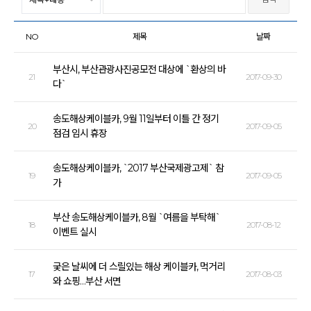
NO
제목
날짜
부산시, 부산관광사진공모전 대상에 `환상의 바
21
2017-09-30
다`
송도해상케이블카, 9월 11일부터 이틀 간 정기
20
2017-09-05
점검 임시 휴장
송도해상케이블카, `2017 부산국제광고제` 참
19
2017-09-05
가
부산 송도해상케이블카, 8월 `여름을 부탁해`
18
2017-08-12
이벤트 실시
궂은 날씨에 더 스릴있는 해상 케이블카, 먹거리
17
2017-08-03
와 쇼핑…부산 서면