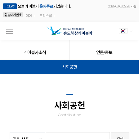
오늘 케이블카
운영종료
되었습니다.
TODAY
2026-08-08 22:28 기준
탑승대기번호
-
-
에어
크리스탈
공지사항
이벤트
케이블카소식
언론/홍보
사회공헌
사회공헌
Contribution