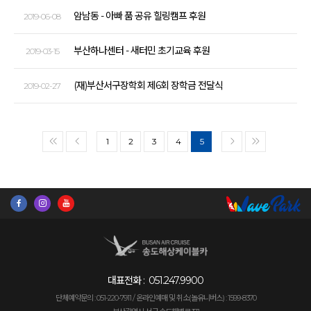
암남동 - 아빠 품 공유 힐링캠프 후원
2019-06-08
부산하나센터 - 새터민 초기교육 후원
2019-03-15
(재)부산서구장학회 제6회 장학금 전달식
2019-02-27
1
2
3
4
5
<<
<
>
>>
대표전화 :
051.247.9900
단체예약문의 : 051-220-7911 /
온라인예매 및 취소(놀유니버스) : 1599-8370